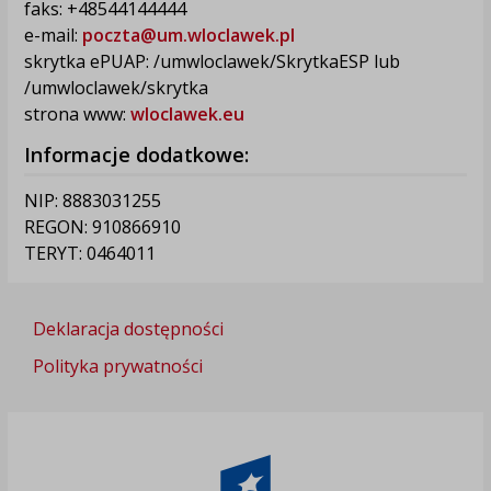
faks: +48544144444
e-mail:
poczta@um.wloclawek.pl
skrytka ePUAP: /umwloclawek/SkrytkaESP lub
/umwloclawek/skrytka
strona www:
wloclawek.eu
Informacje dodatkowe:
NIP: 8883031255
REGON: 910866910
TERYT: 0464011
Deklaracja dostępności
Polityka prywatności