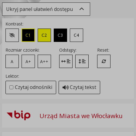
Ukryj panel ułatwień dostępu
Kontrast:
C1
C2
C3
C4
Zmień kontrast na domyślny
Rozmiar czcionki:
Odstępy:
Reset:
A
A+
A++
Zmień odstęp między literami
Zmień interlinię i margines
Przywróć ustawi
Lektor:
Czytaj odnośniki
Czytaj tekst
Urząd Miasta we Włocławku