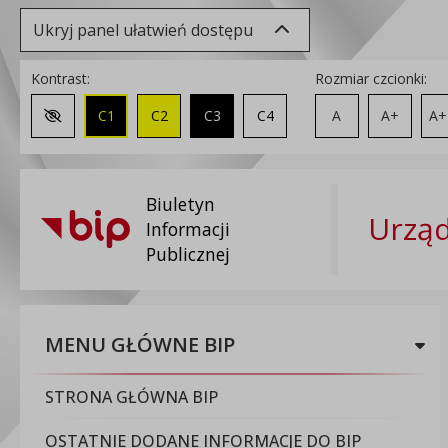
Ukryj panel ułatwień dostępu
Kontrast:
Rozmiar czcionki:
C1
C2
C3
C4
A
A+
A+
Zmień kontrast na domyślny
Biuletyn
Urząd
Informacji
Publicznej
MENU GŁÓWNE BIP
STRONA GŁÓWNA BIP
OSTATNIE DODANE INFORMACJE DO BIP