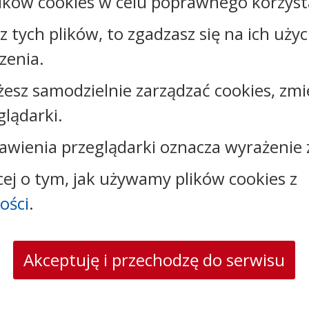
ików cookies w celu poprawnego korzysta
sz tych plików, to zgadzasz się na ich uży
zenia.
żesz samodzielnie zarządzać cookies, zmi
glądarki.
Kontakt:
awienia przeglądarki oznacza wyrażenie 
tel.:
+48544144000
faks: +48544144444
cej o tym, jak używamy plików cookies z
e-mail:
poczta@um.wloclawek.pl
skrytka ePUAP: /umwloclawek/SkrytkaESP lub
ości
.
/umwloclawek/skrytka
strona www:
wloclawek.eu
Akceptuję i przechodzę do serwisu