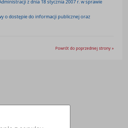
inistracji z dnia 18 stycznia 2007 r. w sprawie
y o dostępie do informacji publicznej oraz
Powrót do poprzedniej strony »