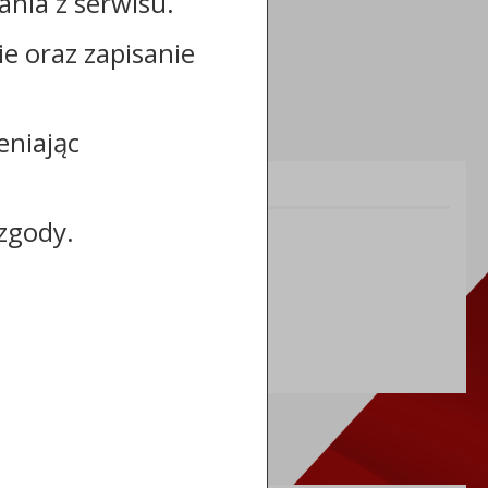
nia z serwisu.
cie oraz zapisanie
eniając
Informacje dodatkowe:
zgody.
NIP: 8883031255
REGON: 910866910
TERYT: 0464011