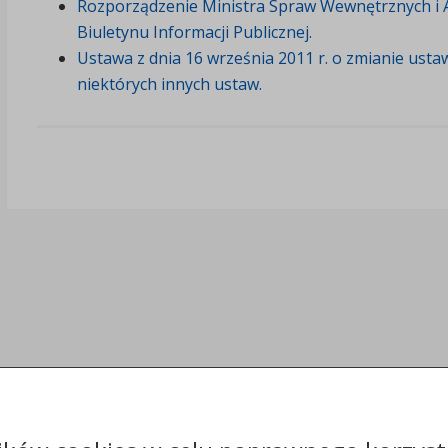
Rozporządzenie Ministra Spraw Wewnętrznych i Adm
Biuletynu Informacji Publicznej.
Ustawa z dnia 16 września 2011 r. o zmianie ustaw
niektórych innych ustaw.