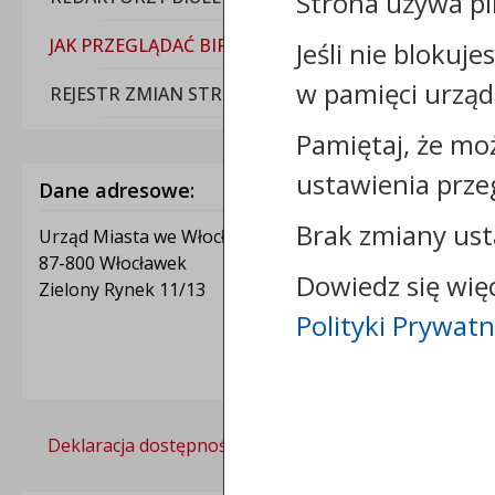
Strona używa pl
JAK PRZEGLĄDAĆ BIP
Jeśli nie blokuje
w pamięci urząd
REJESTR ZMIAN STRON
Pamiętaj, że mo
ustawienia prze
Dane adresowe:
Brak zmiany ust
Urząd Miasta we Włocławku
87-800 Włocławek
Dowiedz się wię
Zielony Rynek 11/13
Polityki Prywatn
Deklaracja dostępności
Polityka prywatności