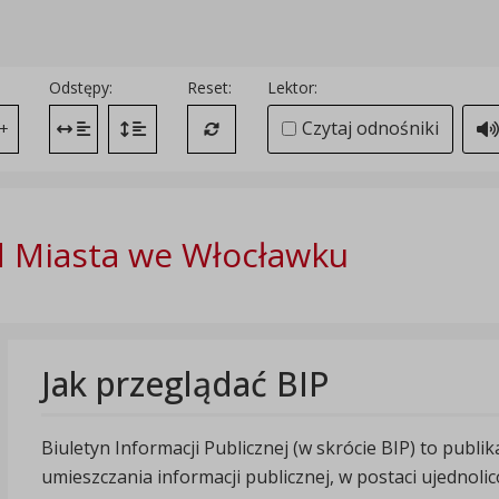
Odstępy:
Reset:
Lektor:
Czytaj odnośniki
+
Zmień odstęp między literami
Zmień interlinię i margines między paragrafami
Przywróć ustawienia domyślne
 Miasta we Włocławku
Jak przeglądać BIP
Biuletyn Informacji Publicznej (w skrócie BIP) to publ
umieszczania informacji publicznej, w postaci ujednoli