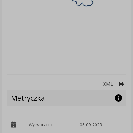
Druk
XML
Metryczka
p
Wytworzono:
08-09-2025
Z
S