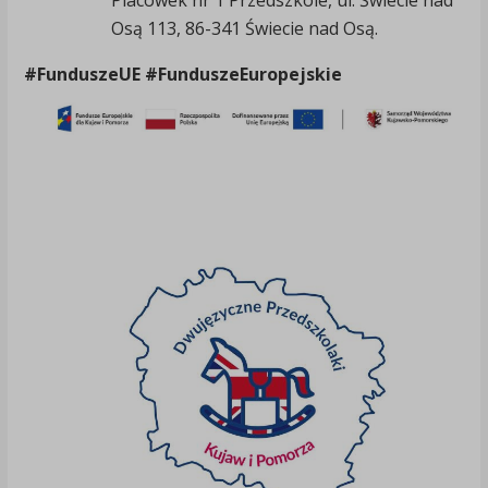
Placówek nr 1 Przedszkole, ul. Świecie nad
Osą 113, 86-341 Świecie nad Osą.
#FunduszeUE #FunduszeEuropejskie