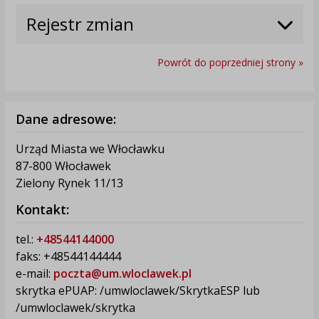
Rejestr zmian
Powrót do poprzedniej strony »
Dane adresowe:
Urząd Miasta we Włocławku
87-800 Włocławek
Zielony Rynek 11/13
Kontakt:
tel.:
+48544144000
faks: +48544144444
e-mail:
poczta@um.wloclawek.pl
skrytka ePUAP: /umwloclawek/SkrytkaESP lub
/umwloclawek/skrytka