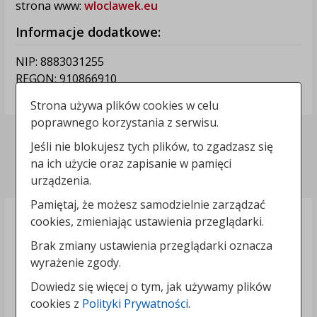
strona www:
wloclawek.eu
Informacje dodatkowe:
NIP: 8883031255
REGON: 910866910
TERYT: 0464011
Strona używa plików cookies w celu
poprawnego korzystania z serwisu.
Deklaracja dostępności
Jeśli nie blokujesz tych plików, to zgadzasz się
na ich użycie oraz zapisanie w pamięci
Polityka prywatności
urządzenia.
Pamiętaj, że możesz samodzielnie zarządzać
cookies, zmieniając ustawienia przeglądarki.
Brak zmiany ustawienia przeglądarki oznacza
wyrażenie zgody.
Dowiedz się więcej o tym, jak używamy plików
cookies z
Polityki Prywatności
.