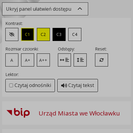
Ukryj panel ułatwień dostępu
Kontrast:
C1
C2
C3
C4
Zmień kontrast na domyślny
Rozmiar czcionki:
Odstępy:
Reset:
A
A+
A++
Zmień odstęp między literami
Zmień interlinię i margines
Przywróć ustawi
Lektor:
Czytaj odnośniki
Czytaj tekst
Urząd Miasta we Włocławku