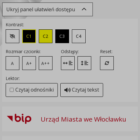
Ukryj panel ułatwień dostępu
Kontrast:
C1
C2
C3
C4
Zmień kontrast na domyślny
Rozmiar czcionki:
Odstępy:
Reset:
A
A+
A++
Zmień odstęp między literami
Zmień interlinię i margines
Przywróć ustawi
Lektor:
Czytaj odnośniki
Czytaj tekst
Urząd Miasta we Włocławku