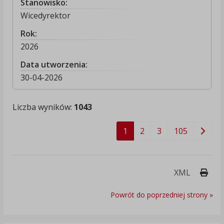
Stanowisko:
Wicedyrektor
Rok:
2026
Data utworzenia:
30-04-2026
Liczba wyników:
1043
1
2
3
105
Druk
XML
Powrót do poprzedniej strony »