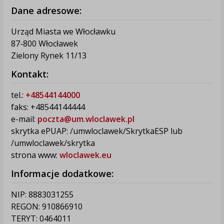
Dane adresowe:
Urząd Miasta we Włocławku
87-800 Włocławek
Zielony Rynek 11/13
Kontakt:
tel.:
+48544144000
faks: +48544144444
e-mail:
poczta@um.wloclawek.pl
skrytka ePUAP: /umwloclawek/SkrytkaESP lub
/umwloclawek/skrytka
strona www:
wloclawek.eu
Informacje dodatkowe:
NIP: 8883031255
REGON: 910866910
TERYT: 0464011