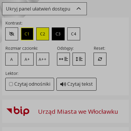
Ukryj panel ułatwień dostępu
Kontrast:
C1
C2
C3
C4
Zmień kontrast na domyślny
Rozmiar czcionki:
Odstępy:
Reset:
A
A+
A++
Zmień odstęp między literami
Zmień interlinię i margines
Przywróć ustawi
Lektor:
Czytaj odnośniki
Czytaj tekst
Urząd Miasta we Włocławku