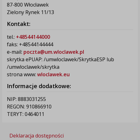
87-800 Włocławek
Zielony Rynek 11/13
Kontakt:
tel.:
+48544144000
faks: +48544144444
e-mail:
poczta@um.wloclawek.pl
skrytka ePUAP: /umwloclawek/SkrytkaESP lub
/umwloclawek/skrytka
strona www:
wloclawek.eu
Informacje dodatkowe:
NIP: 8883031255
REGON: 910866910
TERYT: 0464011
Deklaracja dostępności