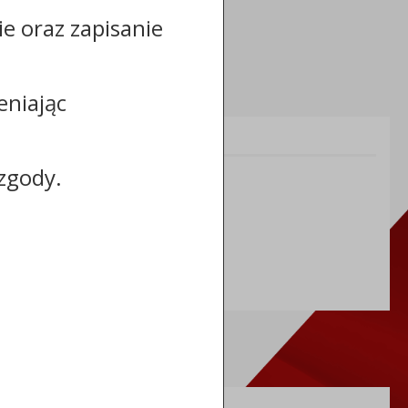
cie oraz zapisanie
eniając
Informacje dodatkowe:
zgody.
NIP: 8883031255
REGON: 910866910
TERYT: 0464011