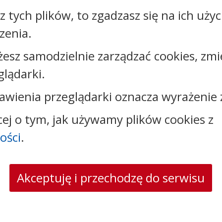
sz tych plików, to zgadzasz się na ich uży
zenia.
żesz samodzielnie zarządzać cookies, zmi
glądarki.
Kontakt:
awienia przeglądarki oznacza wyrażenie 
tel.:
+48544144000
faks: +48544144444
cej o tym, jak używamy plików cookies z
e-mail:
poczta@um.wloclawek.pl
skrytka ePUAP: /umwloclawek/SkrytkaESP lub
ości
.
/umwloclawek/skrytka
strona www:
wloclawek.eu
Akceptuję i przechodzę do serwisu