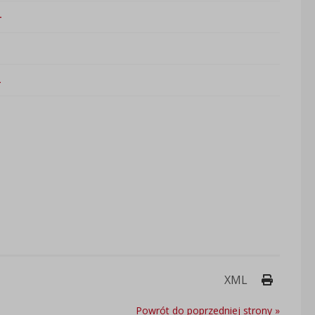
4
3
2
Drukuj 
XML
Powrót do poprzedniej strony »