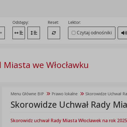
Odstępy:
Reset:
Lektor:
Czytaj odnośniki
+
Zmień odstęp między literami
Zmień interlinię i margines między paragrafami
Przywróć ustawienia domyślne
 Miasta we Włocławku
Menu Główne BIP
Prawo lokalne
Skorowidze Uchwał Ra
Skorowidze Uchwał Rady Mia
Skorowidz uchwał Rady Miasta Włocławek na rok 202