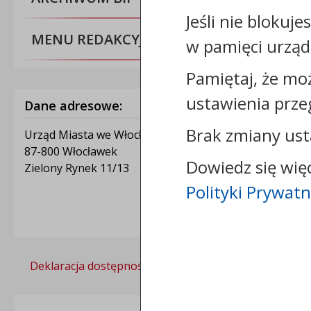
Jeśli nie blokuje
MENU REDAKCYJNE
w pamięci urząd
Pamiętaj, że mo
ustawienia prze
Dane adresowe:
Brak zmiany ust
Urząd Miasta we Włocławku
87-800 Włocławek
Dowiedz się wię
Zielony Rynek 11/13
Polityki Prywatn
Deklaracja dostępności
Polityka prywatności