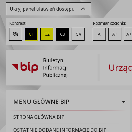
Ukryj panel ułatwień dostępu
Kontrast:
Rozmiar czcionki:
C1
C2
C3
C4
A
A+
A+
Zmień kontrast na domyślny
Biuletyn
Urząd
Informacji
Publicznej
MENU GŁÓWNE BIP
STRONA GŁÓWNA BIP
OSTATNIE DODANE INFORMACJE DO BIP