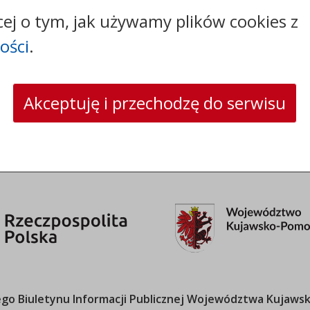
tel.:
+48544144000
cej o tym, jak używamy plików cookies z
faks: +48544144444
e-mail:
poczta@um.wloclawek.pl
ości
.
skrytka ePUAP: /umwloclawek/SkrytkaESP lub
/umwloclawek/skrytka
strona www:
wloclawek.eu
Akceptuję i przechodzę do serwisu
o Biuletynu Informacji Publicznej
Województwa Kujawsk