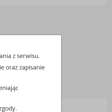
nia z serwisu.
cie oraz zapisanie
eniając
Informacje dodatkowe:
zgody.