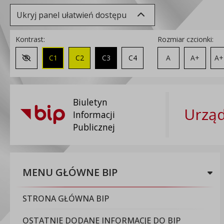
Ukryj panel ułatwień dostępu
Kontrast:
Rozmiar czcionki:
C1
C2
C3
C4
A
A+
A+
Zmień kontrast na domyślny
Biuletyn
Urząd
Informacji
Publicznej
MENU GŁÓWNE BIP
STRONA GŁÓWNA BIP
OSTATNIE DODANE INFORMACJE DO BIP