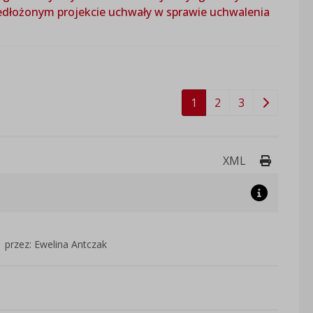
zedłożonym projekcie uchwały w sprawie uchwalenia
1
2
3
Drukuj 
XML
przez: Ewelina Antczak