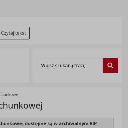
Czytaj tekst
Wyszukiwarka
Szukaj
achunkowej
achunkowej
achunkowej dostępne są
w archiwalnym BIP