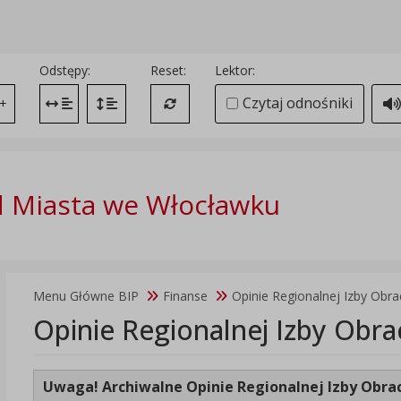
Odstępy:
Reset:
Lektor:
Czytaj odnośniki
+
Zmień odstęp między literami
Zmień interlinię i margines między paragrafami
Przywróć ustawienia domyślne
 Miasta we Włocławku
Menu Główne BIP
Finanse
Opinie Regionalnej Izby Obr
Opinie Regionalnej Izby Obr
Uwaga!
Archiwalne Opinie Regionalnej Izby Obr