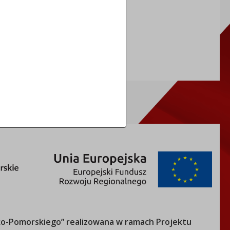
NIP: 8883031255
REGON: 910866910
TERYT: 0464011
o-Pomorskiego
” realizowana w ramach Projektu