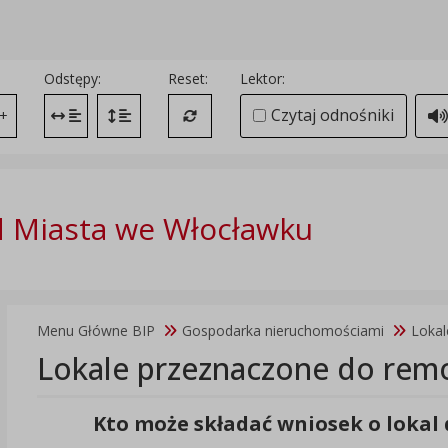
Odstępy:
Reset:
Lektor:
Czytaj odnośniki
+
Zmień odstęp między literami
Zmień interlinię i margines między paragrafami
Przywróć ustawienia domyślne
 Miasta we Włocławku
Menu Główne BIP
Gospodarka nieruchomościami
Lokal
Lokale przeznaczone do rem
Kto może składać wniosek o lokal