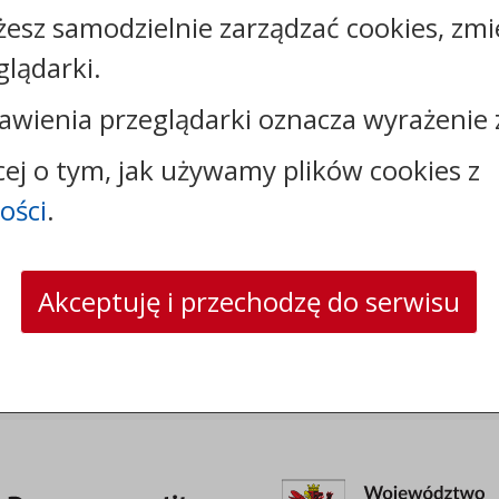
żesz samodzielnie zarządzać cookies, zmi
glądarki.
awienia przeglądarki oznacza wyrażenie 
Kontakt:
tel.:
+48544144000
cej o tym, jak używamy plików cookies z
faks: +48544144444
ości
.
e-mail:
poczta@um.wloclawek.pl
skrytka ePUAP: /umwloclawek/SkrytkaESP lub
/umwloclawek/skrytka
Akceptuję i przechodzę do serwisu
strona www:
wloclawek.eu