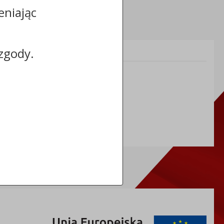
eniając
zgody.
Informacje dodatkowe:
NIP: 8883031255
REGON: 910866910
TERYT: 0464011