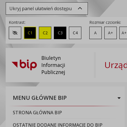
Ukryj panel ułatwień dostępu
Kontrast:
Rozmiar czcionki:
C1
C2
C3
C4
A
A+
A+
Zmień kontrast na domyślny
Biuletyn
Urząd
Informacji
Publicznej
MENU GŁÓWNE BIP
STRONA GŁÓWNA BIP
OSTATNIE DODANE INFORMACJE DO BIP