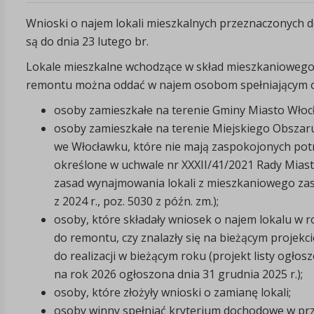
Wnioski o najem lokali mieszkalnych przeznaczonych
są do dnia 23 lutego br.
Lokale mieszkalne wchodzące w skład mieszkaniowego
remontu można oddać w najem osobom spełniającym o
osoby zamieszkałe na terenie Gminy Miasto Włoc
osoby zamieszkałe na terenie Miejskiego Obszar
we Włocławku, które nie mają zaspokojonych potr
określone w uchwale nr XXXII/41/2021 Rady Miasta
zasad wynajmowania lokali z mieszkaniowego zas
z 2024 r., poz. 5030 z późn. zm.);
osoby, które składały wniosek o najem lokalu w 
do remontu, czy znalazły się na bieżącym projekci
do realizacji w bieżącym roku (projekt listy ogłosz
na rok 2026 ogłoszona dnia 31 grudnia 2025 r.);
osoby, które złożyły wnioski o zamianę lokali;
osoby winny spełniać kryterium dochodowe w prz