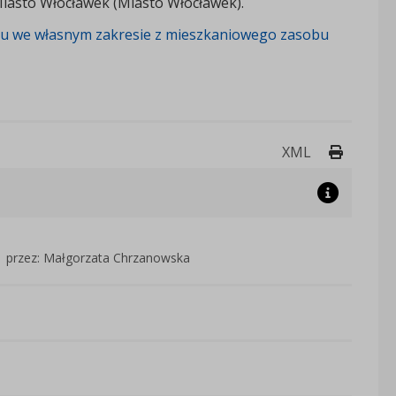
asto Włocławek (Miasto Włocławek).
tu we własnym zakresie z mieszkaniowego zasobu
Drukuj 
XML
przez: Małgorzata Chrzanowska