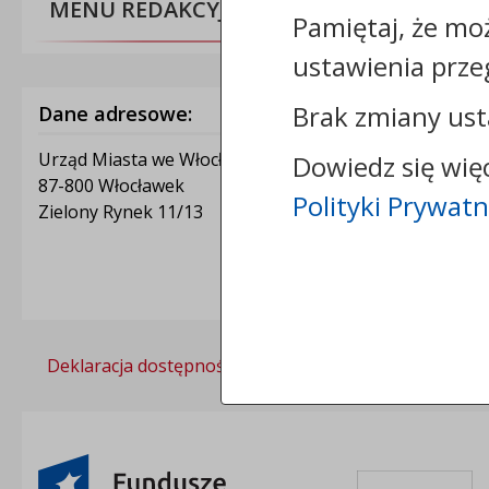
MENU REDAKCYJNE
Pamiętaj, że mo
ustawienia prze
Brak zmiany ust
Dane adresowe:
Urząd Miasta we Włocławku
Dowiedz się wię
87-800 Włocławek
Polityki Prywatn
Zielony Rynek 11/13
Deklaracja dostępności
Polityka prywatności