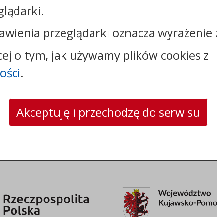
glądarki.
Kontakt:
awienia przeglądarki oznacza wyrażenie 
tel.:
+48544144000
cej o tym, jak używamy plików cookies z
faks: +48544144444
ości
.
e-mail:
poczta@um.wloclawek.pl
skrytka ePUAP: /umwloclawek/SkrytkaESP lub
/umwloclawek/skrytka
strona www:
wloclawek.eu
Akceptuję i przechodzę do serwisu