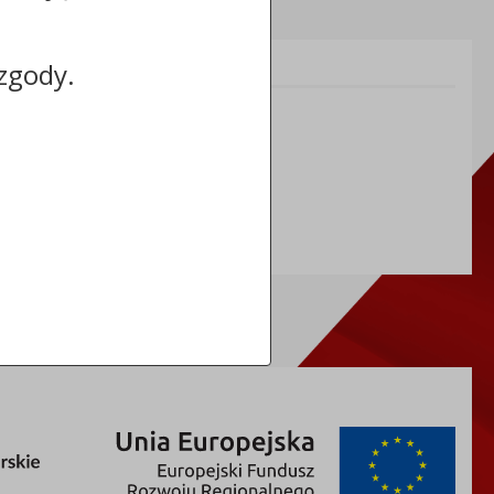
Informacje dodatkowe:
zgody.
NIP: 8883031255
REGON: 910866910
TERYT: 0464011