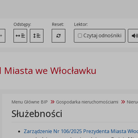
Odstępy:
Reset:
Lektor:
Czytaj odnośniki
+
Zmień odstęp między literami
Zmień interlinię i margines między paragrafami
Przywróć ustawienia domyślne
 Miasta we Włocławku
Menu Główne BIP
Gospodarka nieruchomościami
Nier
Służebności
Zarządzenie Nr 106/2025 Prezydenta Miasta Włocł