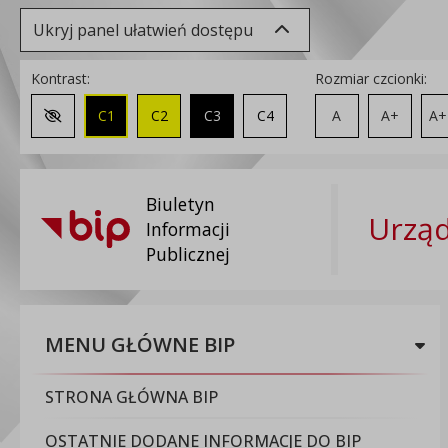
Ukryj panel ułatwień dostępu
Kontrast:
Rozmiar czcionki:
C1
C2
C3
C4
A
A+
A+
Zmień kontrast na domyślny
Biuletyn
Urząd
Informacji
Publicznej
MENU GŁÓWNE BIP
STRONA GŁÓWNA BIP
OSTATNIE DODANE INFORMACJE DO BIP