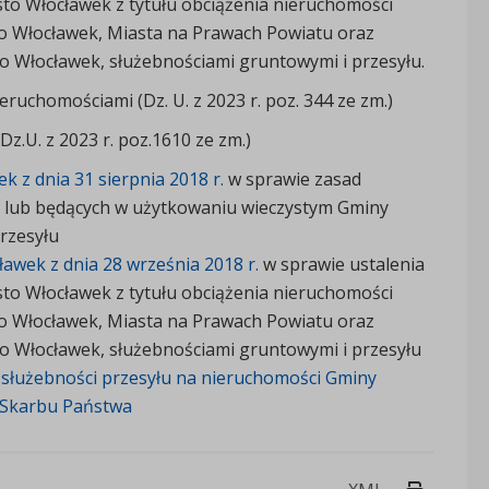
o Włocławek z tytułu obciążenia nieruchomości
o Włocławek, Miasta na Prawach Powiatu oraz
 Włocławek, służebnościami gruntowymi i przesyłu.
eruchomościami (Dz. U. z 2023 r. poz. 344 ze zm.)
Dz.U. z 2023 r. poz.1610 ze zm.)
 z dnia 31 sierpnia 2018 r.
w sprawie zasad
ć lub będących w użytkowaniu wieczystym Gminy
rzesyłu
awek z dnia 28 września 2018 r.
w sprawie ustalenia
o Włocławek z tytułu obciążenia nieruchomości
o Włocławek, Miasta na Prawach Powiatu oraz
 Włocławek, służebnościami gruntowymi i przesyłu
 służebności przesyłu na nieruchomości Gminy
 Skarbu Państwa
Drukuj 