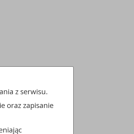
nia z serwisu.
cie oraz zapisanie
eniając